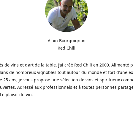
Alain Bourguignon
Red Chili
s de vins et d’art de la table, j’ai créé Red Chili en 2009. Alimenté
dans de nombreux vignobles tout autour du monde et fort d’une e
e 25 ans, je vous propose une sélection de vins et spiritueux com
vertes. Adressé aux professionnels et à toutes personnes partag
Le plaisir du vin.
eerd door wijnen en de kunst van tafelen, creëerde ik in 2009 Re