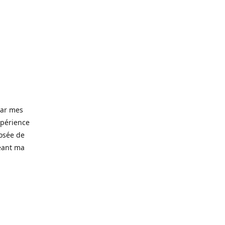
 par mes
xpérience
posée de
eant ma
d