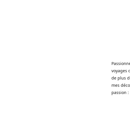
Passionné
voyages 
de plus d
mes décou
passion : 
----
Gepassion