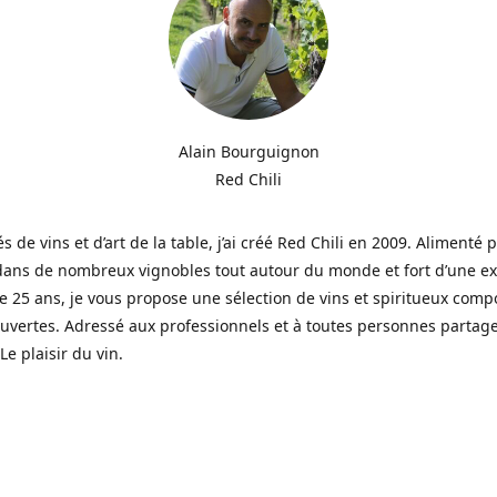
Alain Bourguignon
Red Chili
s de vins et d’art de la table, j’ai créé Red Chili en 2009. Alimenté
dans de nombreux vignobles tout autour du monde et fort d’une e
e 25 ans, je vous propose une sélection de vins et spiritueux com
vertes. Adressé aux professionnels et à toutes personnes partag
Le plaisir du vin.
eerd door wijnen en de kunst van tafelen, creëerde ik in 2009 Re