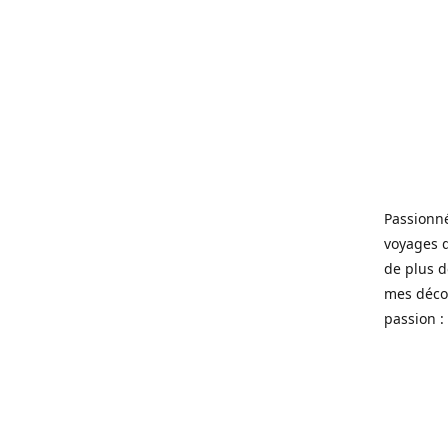
Passionné
voyages 
de plus d
mes décou
passion : 
----
Gepassion