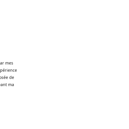
 par mes
xpérience
posée de
eant ma
d