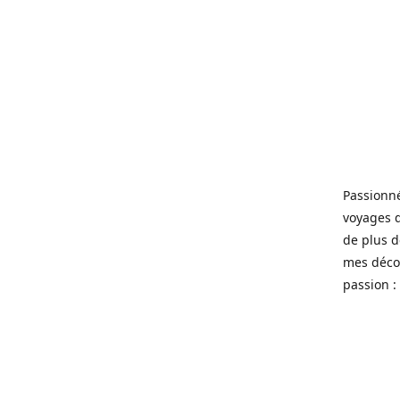
Passionné
voyages 
de plus d
mes décou
passion : 
----
Gepassion