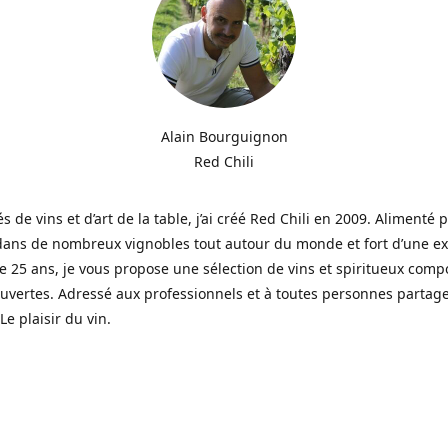
Alain Bourguignon
Red Chili
s de vins et d’art de la table, j’ai créé Red Chili en 2009. Alimenté
dans de nombreux vignobles tout autour du monde et fort d’une e
e 25 ans, je vous propose une sélection de vins et spiritueux com
vertes. Adressé aux professionnels et à toutes personnes partag
Le plaisir du vin.
eerd door wijnen en de kunst van tafelen, creëerde ik in 2009 Re