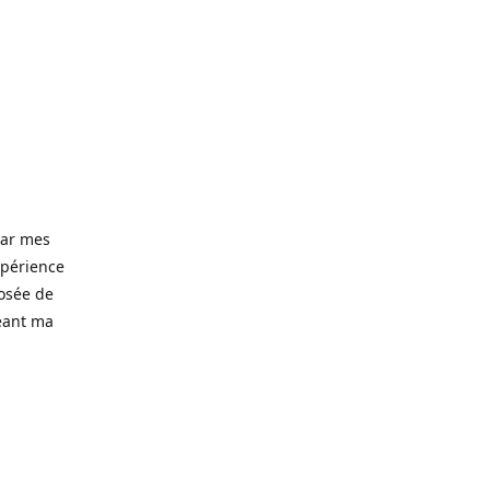
 par mes
xpérience
posée de
eant ma
d