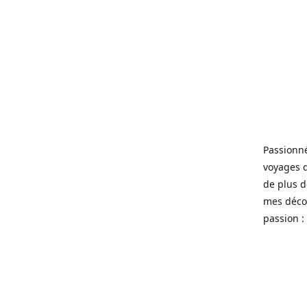
Passionné
voyages 
de plus d
mes décou
passion : 
----
Gepassion