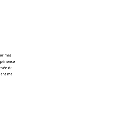
 par mes
xpérience
posée de
eant ma
d