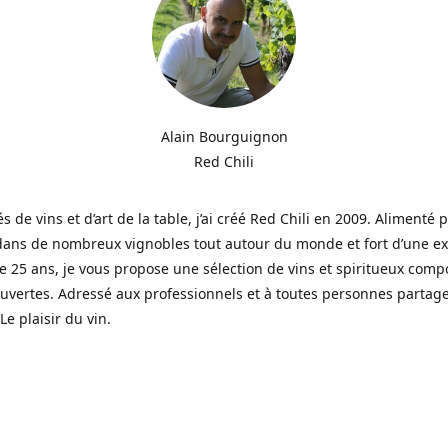
Alain Bourguignon
Red Chili
s de vins et d’art de la table, j’ai créé Red Chili en 2009. Alimenté
dans de nombreux vignobles tout autour du monde et fort d’une e
e 25 ans, je vous propose une sélection de vins et spiritueux com
vertes. Adressé aux professionnels et à toutes personnes partag
Le plaisir du vin.
eerd door wijnen en de kunst van tafelen, creëerde ik in 2009 Re