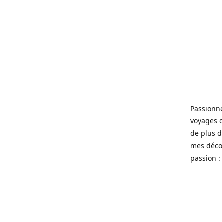
Passionné
voyages 
de plus d
mes décou
passion : 
----
Gepassion