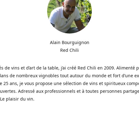
Alain Bourguignon
Red Chili
s de vins et d’art de la table, j’ai créé Red Chili en 2009. Alimenté
dans de nombreux vignobles tout autour du monde et fort d’une e
e 25 ans, je vous propose une sélection de vins et spiritueux com
vertes. Adressé aux professionnels et à toutes personnes partag
Le plaisir du vin.
eerd door wijnen en de kunst van tafelen, creëerde ik in 2009 Re