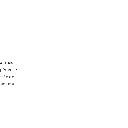
 par mes
xpérience
posée de
eant ma
d